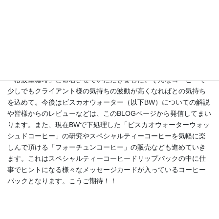
あくまでご紹介の方のみのクローズドショップサイトになり、ご
不便をおかけするかと思いますが商品には自信をもってお届けい
たしますので、じっくりとご活用いただければ嬉しいです。キャ
リアコンサルタントの私が何故「松波堂珈琲」なのか？それは、
私の趣味の一つがコーヒー、かつ自家焙煎珈琲であること、カウ
ンセリングのクライアント様には、そんな新鮮な一杯のコーヒー
でリラックスした時間をお過ごしいただきたいという思いから、
「松波堂珈琲」と命名させていただきました。そんなコーヒーで
少しでもクライアント様の気持ちの波動が高くなればとの気持ち
を込めて。今後はビスカオウォーター（以下BW）についての解説
や皆様からのレビューなどは、このBLOGページから発信してまい
ります。また、現在BWで下処理した「ビスカオウォーターウォッ
シュドコーヒー」の研究やスペシャルティーコーヒーを気軽に楽
しんで頂ける「フォーチュンコーヒー」の販売なども進めていき
ます。これはスペシャルティーコーヒードリップパックの中に仕
事でヒントになる様々なメッセージカードが入っているコーヒー
パックとなります。こうご期待！！